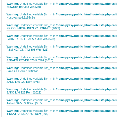
Warning
: Undefined variable $im_m in
/home/pyssy/public_html/tuotelista.php
on l
Browning Bar 338 Win.Mag.
Warning
: Undefined variable $im_m in
/home/pyssy/public_html/tuotelista.php
on l
Husqvarna 6,5x55xSe
Warning
: Undefined variable $im_m in
/home/pyssy/public_html/tuotelista.php
on l
KRICO SAKSALINEN 22 HORNET (1023)
Warning
: Undefined variable $im_m in
/home/pyssy/public_html/tuotelista.php
on l
PARKER HALE SAFARI 308 Win (623)
Warning
: Undefined variable $im_m in
/home/pyssy/public_html/tuotelista.php
on l
REMINGTON 742 308 Win (621)
Warning
: Undefined variable $im_m in
/home/pyssy/public_html/tuotelista.php
on l
SABATTI ROVER 870 9,3X62 (1010)
Warning
: Undefined variable $im_m in
/home/pyssy/public_html/tuotelista.php
on l
Sako A II Deluxe 308 Win
Warning
: Undefined variable $im_m in
/home/pyssy/public_html/tuotelista.php
on l
SAKO L46 222 Rem (978)
Warning
: Undefined variable $im_m in
/home/pyssy/public_html/tuotelista.php
on l
SAKO L46 222 Rem (1029)
Warning
: Undefined variable $im_m in
/home/pyssy/public_html/tuotelista.php
on l
Tikka LSA 55 308 Win (907)
Warning
: Undefined variable $im_m in
/home/pyssy/public_html/tuotelista.php
on l
TIKKA LSA-55 22-250 Rem (605)