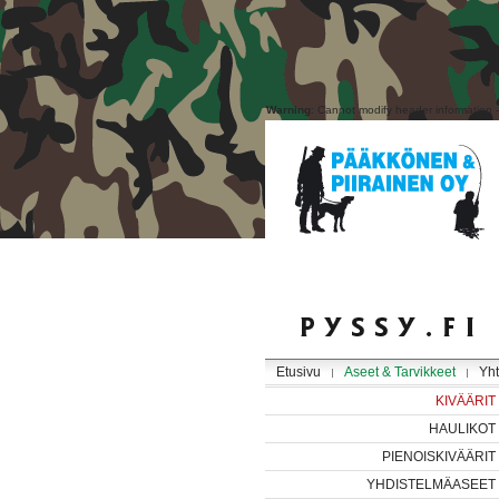
Warning
: Cannot modify header information 
Etusivu
Aseet & Tarvikkeet
Yht
KIVÄÄRIT
HAULIKOT
PIENOISKIVÄÄRIT
YHDISTELMÄASEET