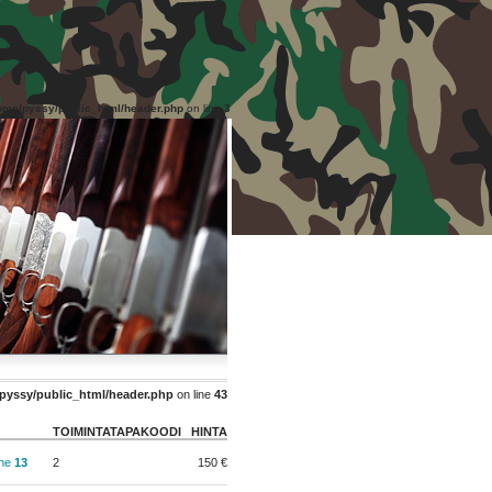
ome/pyssy/public_html/header.php
on line
3
pyssy/public_html/header.php
on line
43
TOIMINTATAPAKOODI
HINTA
ine
13
2
150 €