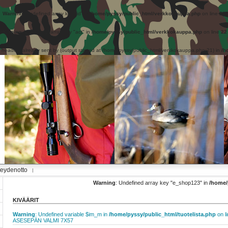
Warning
: Undefined array key "id" in
/home/pyssy/public_html/verkkokauppa.php
on line
21
Warning
: Undefined array key "act" in
/home/pyssy/public_html/verkkokauppa.php
on line
22
- headers already sent by (output started at /home/pyssy/public_html/verkkokauppa.php:21) in
/h
eydenotto
Warning
: Undefined array key "e_shop123" in
/home/
KIVÄÄRIT
Warning
: Undefined variable $im_m in
/home/pyssy/public_html/tuotelista.php
on l
ASESEPÄN VALMI 7X57